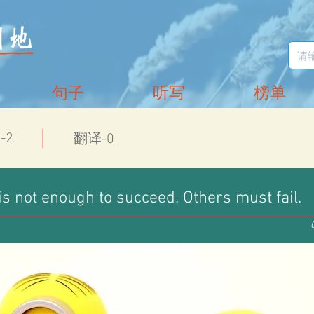
句子
听写
榜单
-2
翻译-0
 is not enough to succeed. Others must fail.