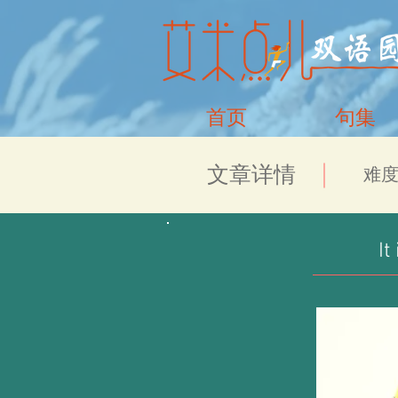
首页
句集
​文章详情
​难度
It