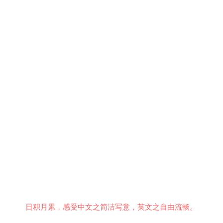
日积月累，感受中文之简洁写意，英文之自由流畅。
意见反馈
行为准则