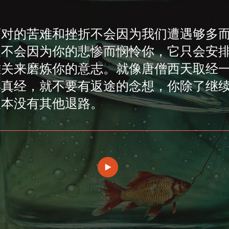
面对的苦难和挫折不会因为我们遭遇够多
天不会因为你的悲惨而悯怜你，它只会安
难关来磨炼你的意志。就像唐僧西天取经
得真经，就不要有返途的念想，你除了继
根本没有其他退路。