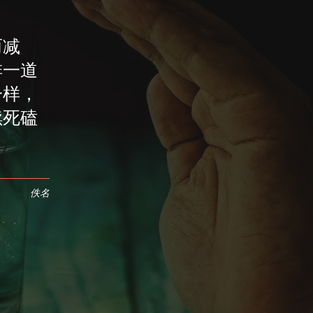
而减
排一道
一样，
续死磕
佚名