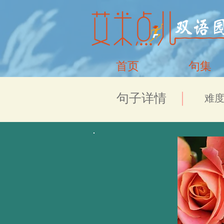
首页
句集
​句子详情
​难度