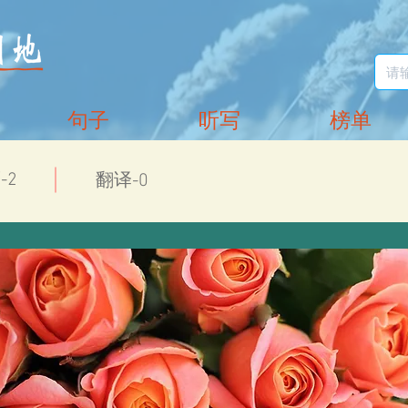
句子
听写
榜单
-2
翻译-0