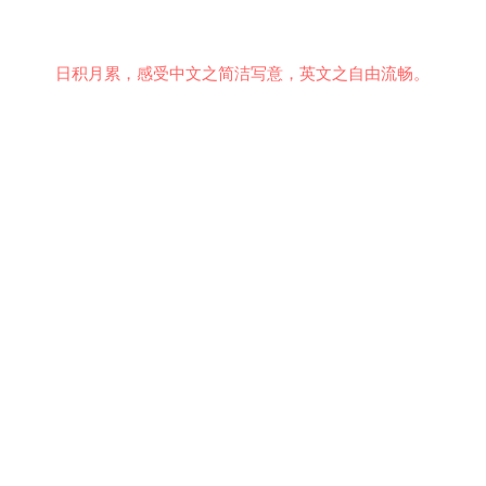
日积月累，感受中文之简洁写意，英文之自由流畅。
意见反馈
行为准则
关于我们
安全隐私
© 2021 EMiDianer