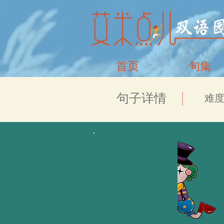
首页
句集
​句子详情
​难度