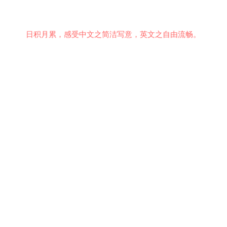
日积月累，感受中文之简洁写意，英文之自由流畅。
意见反馈
行为准则
关于我们
安全隐私
© 2021 EMiDianer