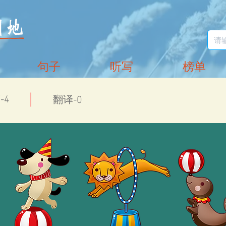
句子
听写
榜单
-4
翻译-0