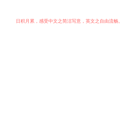
日积月累，感受中文之简洁写意，英文之自由流畅。
意见反馈
行为准则
关于我们
安全隐私
© 2021 EMiDianer