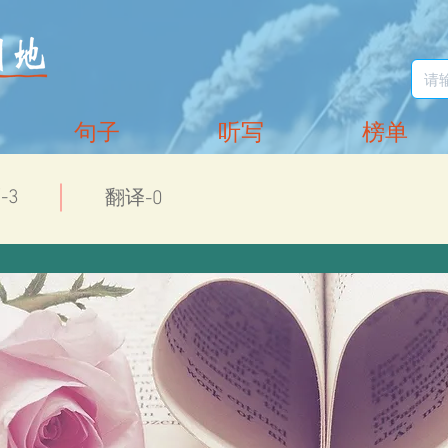
句子
听写
榜单
-3
翻译-0