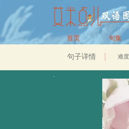
首页
句集
​句子详情
​难度