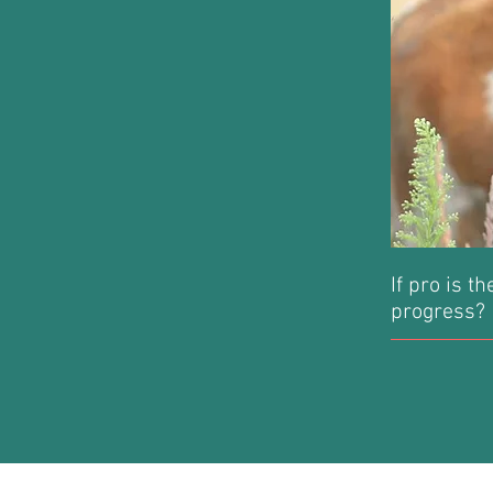
If pro is t
progress?