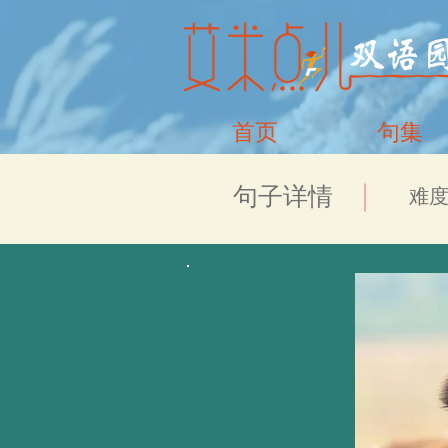
首页
句集
​句子详情
​难度