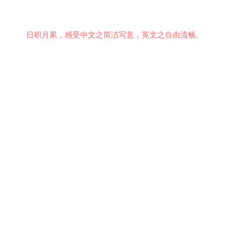
日积月累，感受中文之简洁写意，英文之自由流畅。
意见反馈
行为准则
关于我们
安全隐私
© 2021 EMiDianer