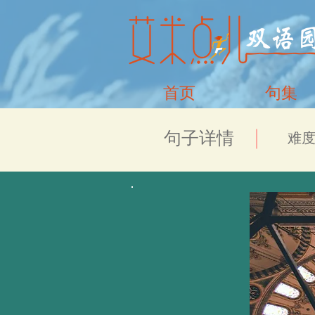
首页
句集
​句子详情
​难度