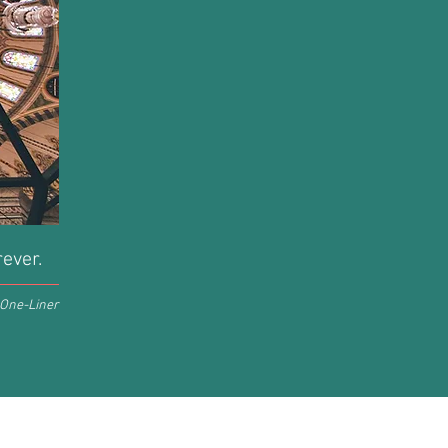
rever.
One-Liner