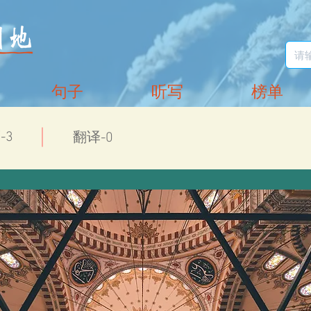
句子
听写
榜单
-3
翻译-0