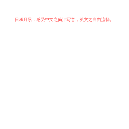
日积月累，感受中文之简洁写意，英文之自由流畅。
意见反馈
行为准则
关于我们
安全隐私
© 2021 EMiDianer