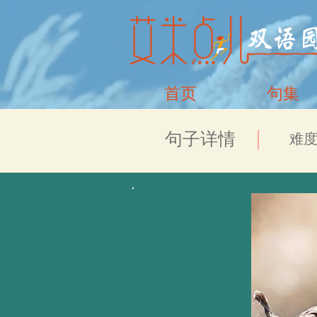
首页
句集
​句子详情
​难度