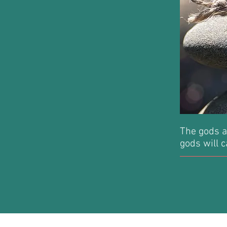
The gods a
gods will c