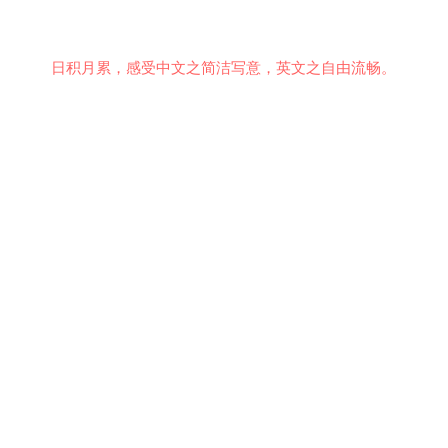
日积月累，感受中文之简洁写意，英文之自由流畅。
意见反馈
行为准则
关于我们
安全隐私
© 2021 EMiDianer