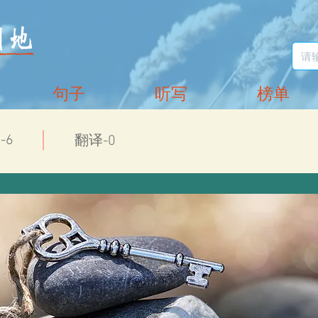
句子
听写
榜单
-6
翻译-0