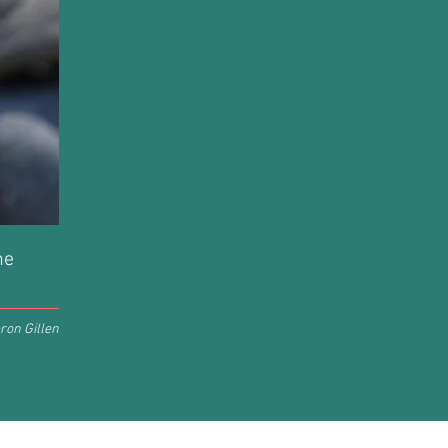
he
ron Gillen