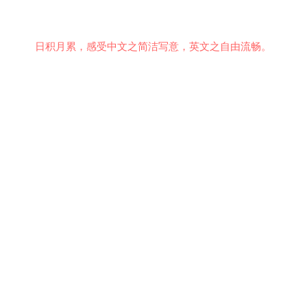
日积月累，感受中文之简洁写意，英文之自由流畅。
意见反馈
行为准则
关于我们
安全隐私
© 2021 EMiDianer