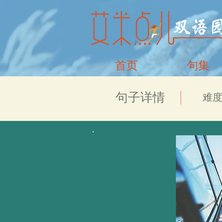
首页
句集
​句子详情
​难度