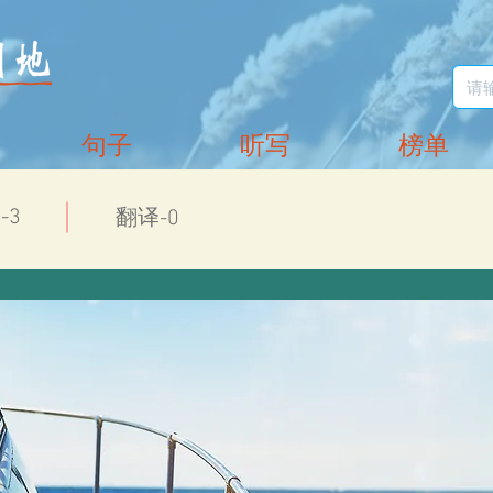
句子
听写
榜单
-3
翻译-0